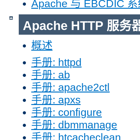
Apache 与 EBCDIC 
Apache HTTP 
概述
手册: httpd
手册: ab
手册: apache2ctl
手册: apxs
手册: configure
手册: dbmmanage
手册: htcacheclean