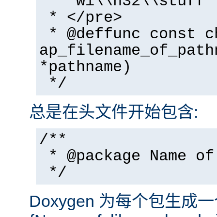
* "wi\\n32\\stuff"
* </pre>
* @deffunc const c
ap_filename_of_path
*pathname)
*/
总是在头文件开始包含:
/**
* @package Name of
*/
Doxygen 为每个包生成