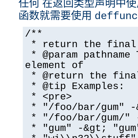
任何 在返回类型声明中
函数就需要使用
deffunc
/**
* return the final
* @param pathname 
element of
* @return the fina
* @tip Examples:
* <pre>
* "/foo/bar/gum" -
* "/foo/bar/gum/" 
* "gum" -&gt; "gum