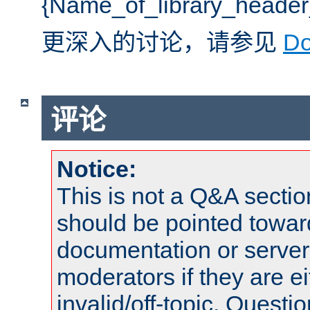
{Name_of_library_he
更深入的讨论，请参见
D
评论
Notice:
This is not a Q&A sect
should be pointed towar
documentation or serve
moderators if they are 
invalid/off-topic. Quest