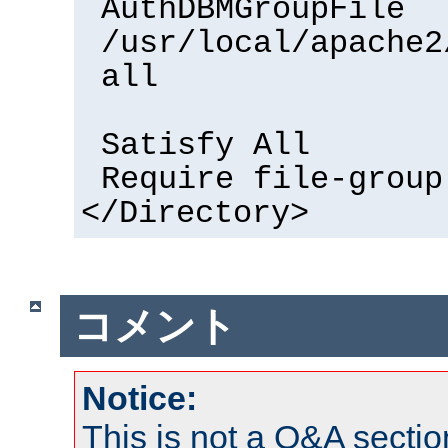
AuthDBMGroupFile
/usr/local/apache2
all
Satisfy All
Require file-group
</Directory>
コメント
Notice:
This is not a Q&A sect