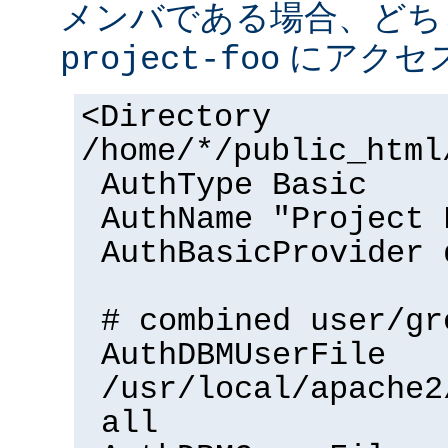
メンバである場合、どち
にアクセ
project-foo
<Directory
/home/*/public_html
AuthType Basic
AuthName "Project 
AuthBasicProvider 
# combined user/gr
AuthDBMUserFile
/usr/local/apache2
all