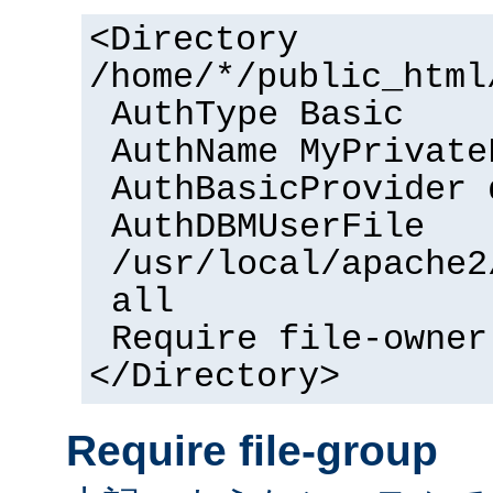
<Directory
/home/*/public_html
AuthType Basic
AuthName MyPrivate
AuthBasicProvider 
AuthDBMUserFile
/usr/local/apache2
all
Require file-owner
</Directory>
Require file-group