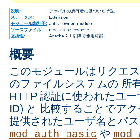
説明:
ファイルの所有者に基づいた承認
ステータス:
Extension
モジュール識別子:
authz_owner_module
ソースファイル:
mod_authz_owner.c
互換性:
Apache 2.1 以降で使用可能
概要
このモジュールはリクエ
のファイルシステムの 所
HTTP 認証に使われたユーザ
ID) と 比較することで
提供されたユーザ名とパス
や
mod_auth_basic
mod_