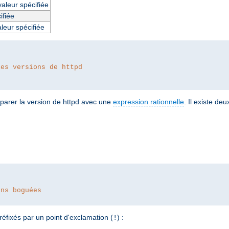
valeur spécifiée
ifiée
aleur spécifiée
les versions de httpd
parer la version de httpd avec une
expression rationnelle
. Il existe de
ons boguées
réfixés par un point d'exclamation (
) :
!