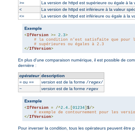
La version de httpd est supérieure ou égale à la 
>=
La version de httpd est inférieure à la valeur spéc
<
La version de httpd est inférieure ou égale à la v
<=
Exemple
<
IfVersion
>=
2.3
>
# la condition n'est satisfaite que pour 
# supérieures ou égales à 2.3
</
IfVersion
>
En plus d'une comparaison numérique, il est possible de com
dernière :
opérateur
description
ou
version
est de la forme
=
==
/
regex
/
version
est de la forme
~
regex
Exemple
<
IfVersion
=
/^
2.4
.[
01234
]
$
/>
# exemple de contournement pour les versi
</
IfVersion
>
Pour inverser la condition, tous les opérateurs peuvent être p