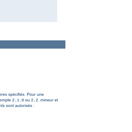
ères spécifiés. Pour une
xemple
ou
.
mineur
et
2.1.0
2.2
ts sont autorisés :