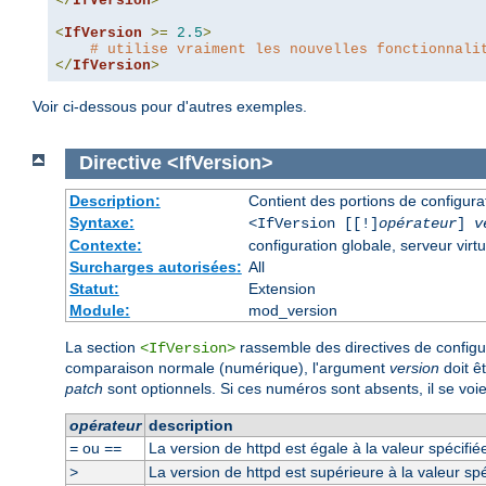
</
IfVersion
>
<
IfVersion
>=
2.5
>
# utilise vraiment les nouvelles fonctionnali
</
IfVersion
>
Voir ci-dessous pour d'autres exemples.
Directive
<IfVersion>
Description:
Contient des portions de configur
Syntaxe:
<IfVersion [[!]
opérateur
]
v
Contexte:
configuration globale, serveur virtu
Surcharges autorisées:
All
Statut:
Extension
Module:
mod_version
La section
rassemble des directives de configura
<IfVersion>
comparaison normale (numérique), l'argument
version
doit ê
patch
sont optionnels. Si ces numéros sont absents, il se voie
opérateur
description
ou
La version de httpd est égale à la valeur spécifié
=
==
La version de httpd est supérieure à la valeur spé
>