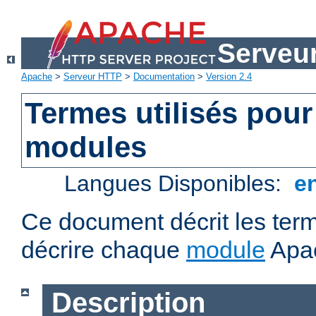
Serveu
Apache
>
Serveur HTTP
>
Documentation
>
Version 2.4
Termes utilisés pour
modules
Langues Disponibles:
e
Ce document décrit les term
décrire chaque
module
Apa
Description