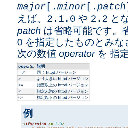
major
[.
minor
[.
patch
えば、
や
と
2.1.0
2.2
patch
は省略可能です。
0 を指定したものとみ
次の数値
operator
を 指
operator
説明
と
同じ httpd バージョン
=
==
より大きい httpd バージョン
>
指定以上の httpd バージョン
>=
指定未満の httpd バージョン
<
指定以下の httpd バージョン
<=
例
<
IfVersion
>=
2.3
>