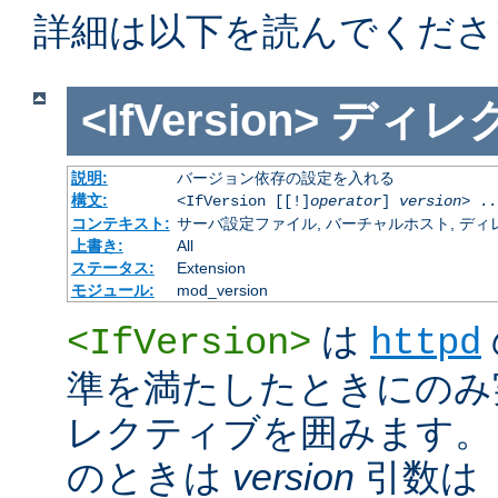
詳細は以下を読んでくださ
<IfVersion>
ディレ
説明:
バージョン依存の設定を入れる
構文:
<IfVersion [[!]
operator
]
version
> ..
コンテキスト:
サーバ設定ファイル, バーチャルホスト, ディレクトリ
上書き:
All
ステータス:
Extension
モジュール:
mod_version
は
<IfVersion>
httpd
準を満たしたときにのみ
レクティブを囲みます。 通
のときは
version
引数は