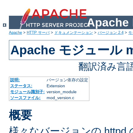
Apach
Apache
>
HTTP サーバ
>
ドキュメンテーション
>
バージョン 2.4
>
モ
Apache モジュール mo
翻訳済み言語
説明:
バージョン依存の設定
ステータス:
Extension
モジュール識別子:
version_module
ソースファイル:
mod_version.c
概要
様々なバージョンの http