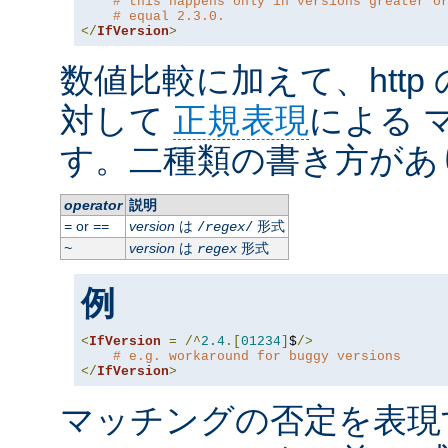
# this happens only in versions greater o
# equal 2.3.0.
</
IfVersion
>
数値比較に加えて、http
対して
正規表現
による 
す。二種類の書き方があ
operator
説明
or
version
は
形式
=
==
/
regex
/
version
は
形式
~
regex
例
<
IfVersion
=
/^
2.4
.[
01234
]
$
/>
# e.g. workaround for buggy versions
</
IfVersion
>
マッチングの否定を表現