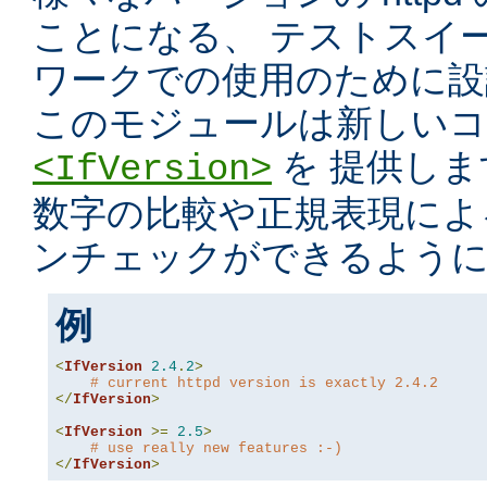
ことになる、 テストスイ
ワークでの使用のために設
このモジュールは新しいコ
を 提供し
<IfVersion>
数字の比較や正規表現によ
ンチェックができるよう
例
<
IfVersion
2.4
.
2
>
# current httpd version is exactly 2.4.2
</
IfVersion
>
<
IfVersion
>=
2.5
>
# use really new features :-)
</
IfVersion
>