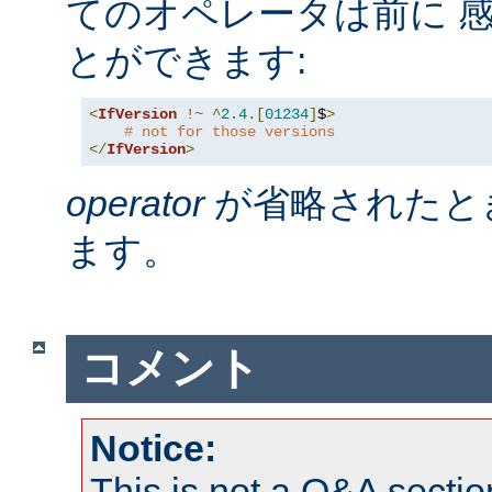
てのオペレータは前に 感
とができます:
<
IfVersion
!~
^
2.4
.[
01234
]
$
>
# not for those versions
</
IfVersion
>
operator
が省略されたと
ます。
コメント
Notice:
This is not a Q&A sect