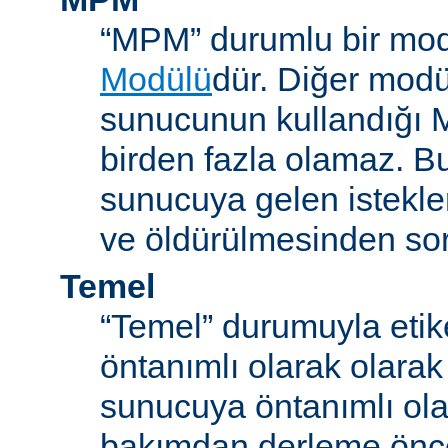
“MPM” durumlu bir mod
Modülü
dür. Diğer modül
sunucunun kullandığı 
birden fazla olamaz. B
sunucuya gelen istekle
ve öldürülmesinden so
Temel
“Temel” durumuyla etik
öntanımlı olarak olarak
sunucuya öntanımlı ola
bakımdan derleme önc