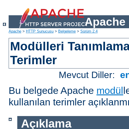
Apache 
Apache
>
HTTP Sunucusu
>
Belgeleme
>
Sürüm 2.4
Modülleri Tanımlama
Terimler
Mevcut Diller:
e
Bu belgede Apache
modül
l
kullanılan terimler açıklanmı
Açıklama