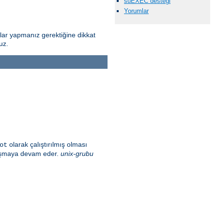
suEXEC desteği
Yorumlar
alar yapmanız gerektiğine dikkat
uz.
olarak çalıştırılmış olması
ot
alışmaya devam eder.
unix-grubu