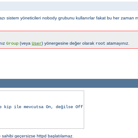
azı sistem yöneticileri
grubunu kullanırlar fakat bu her zaman 
nobody
anız
(veya
) yönergesine değer olarak
atamayınız.
Group
User
root
e kip ile mevcutsa On, değilse Off
e sahibi geçersizse httpd başlatılamaz.