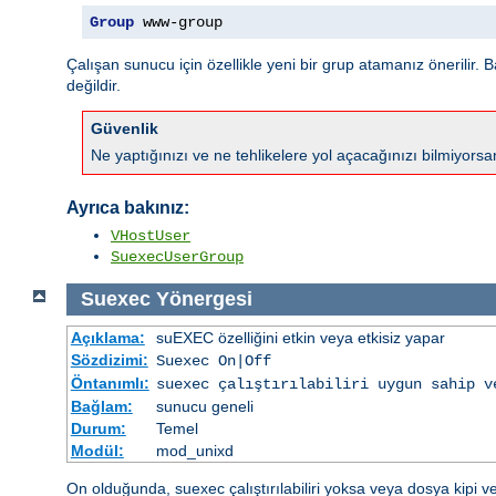
Group
 www-group
Çalışan sunucu için özellikle yeni bir grup atamanız önerilir. B
değildir.
Güvenlik
Ne yaptığınızı ve ne tehlikelere yol açacağınızı bilmiyors
Ayrıca bakınız:
VHostUser
SuexecUserGroup
Suexec
Yönergesi
Açıklama:
suEXEC özelliğini etkin veya etkisiz yapar
Sözdizimi:
Suexec On|Off
Öntanımlı:
suexec çalıştırılabiliri uygun sahip v
Bağlam:
sunucu geneli
Durum:
Temel
Modül:
mod_unixd
On olduğunda, suexec çalıştırılabiliri yoksa veya dosya kipi v