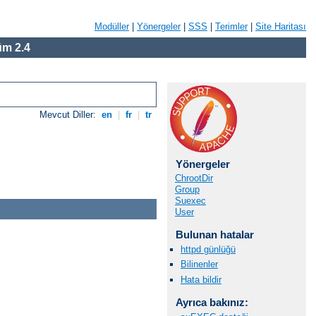
Modüller
|
Yönergeler
|
SSS
|
Terimler
|
Site Haritası
m 2.4
Mevcut Diller:
en
|
fr
|
tr
Yönergeler
ChrootDir
Group
Suexec
User
Bulunan hatalar
httpd günlüğü
Bilinenler
Hata bildir
Ayrıca bakınız: