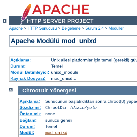
Apache
>
HTTP Sunucusu
>
Belgeleme
>
Sürüm 2.4
>
Modüller
Apache Modülü mod_unixd
Açıklama:
Unix ailesi platformlar için temel (gerekli) güv
Durum:
Temel
Modül Betimleyici:
unixd_module
Kaynak Dosyası:
mod_unixd.c
ChrootDir
Yönergesi
Açıklama:
Sunucunun başlatıldıktan sonra chroot(8) yapacağ
Sözdizimi:
ChrootDir
/dizin/yolu
Öntanımlı:
none
Bağlam:
sunucu geneli
Durum:
Temel
Modül:
mod_unixd