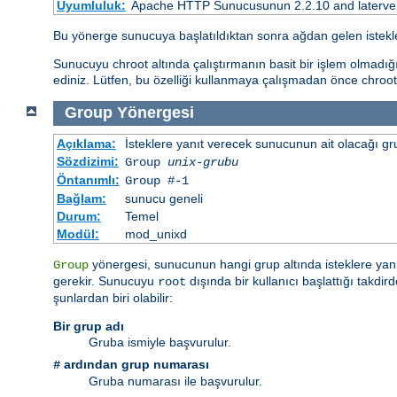
Uyumluluk:
Apache HTTP Sunucusunun 2.2.10 and laterve so
Bu yönerge sunucuya başlatıldıktan sonra ağdan gelen istekle
Sunucuyu chroot altında çalıştırmanın basit bir işlem olmadığ
ediniz. Lütfen, bu özelliği kullanmaya çalışmadan önce chroot
Group
Yönergesi
Açıklama:
İsteklere yanıt verecek sunucunun ait olacağı gru
Sözdizimi:
Group
unix-grubu
Öntanımlı:
Group #-1
Bağlam:
sunucu geneli
Durum:
Temel
Modül:
mod_unixd
yönergesi, sunucunun hangi grup altında isteklere yanı
Group
gerekir. Sunucuyu
dışında bir kullanıcı başlattığı takd
root
şunlardan biri olabilir:
Bir grup adı
Gruba ismiyle başvurulur.
ardından grup numarası
#
Gruba numarası ile başvurulur.