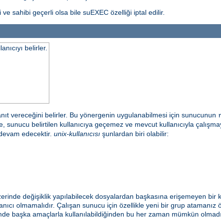
ve sahibi geçerli olsa bile suEXEC özelliği iptal edilir.
nıcıyı belirler.
anıt vereceğini belirler. Bu yönergenin uygulanabilmesi için sunucunun
irde, sunucu belirtilen kullanıcıya geçemez ve mevcut kullanıcıyla çalı
 devam edecektir.
unix-kullanıcısı
şunlardan biri olabilir:
zerinde değişiklik yapılabilecek dosyalardan başkasına erişemeyen bir k
nıcı olmamalıdır. Çalışan sunucu için özellikle yeni bir grup atamanız ön
emde başka amaçlarla kullanılabildiğinden bu her zaman mümkün olmadığı