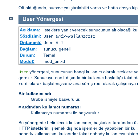
Off olduğunda, suexec çalıştırılabiliri varsa ve hatta dosya kipi 
User
Yönergesi
Açıklama:
İsteklere yanıt verecek sunucunun ait olacağı kulla
Sözdizimi:
User
unix-kullanıcısı
Öntanımlı:
User #-1
Bağlam:
sunucu geneli
Durum:
Temel
Modül:
mod_unixd
yönergesi, sunucunun hangi kullanıcı olarak isteklere y
User
gerekir. Sunucuyu
dışında bir kullanıcı başlattığı takd
root
olarak başlatmışsanız ana süreç root olarak çalışmaya
root
Bir kullanıcı adı
Gruba ismiyle başvurulur.
ardından kullanıcı numarası
#
Kullanıcıya numarası ile başvurulur.
Bu yönergede belirtilecek kullanıcının, başkaları tarafından ü
HTTP isteklerini işlemek dışında işlemler de yapabilen bir kulla
kullanıcısını kullanırlar fakat
kullanıcısı sist
nobody
nobody