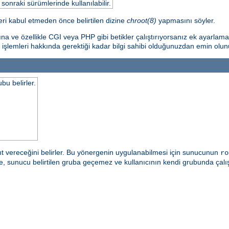
nraki sürümlerinde kullanılabilir.
ri kabul etmeden önce belirtilen dizine
chroot(8)
yapmasını söyler.
ına ve özellikle CGI veya PHP gibi betikler çalıştırıyorsanız ek ayarlam
 işlemleri hakkında gerektiği kadar bilgi sahibi olduğunuzdan emin olun
bu belirler.
t vereceğini belirler. Bu yönergenin uygulanabilmesi için sunucunun
ro
irde, sunucu belirtilen gruba geçemez ve kullanıcının kendi grubunda ç