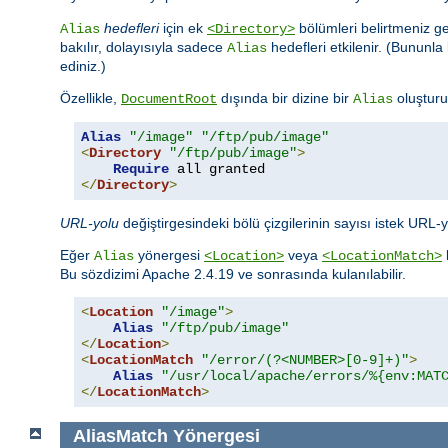
hedefleri
için ek
bölümleri belirtmeniz ge
Alias
<Directory>
bakılır, dolayısıyla sadece
hedefleri etkilenir. (Bununla 
Alias
ediniz.)
Özellikle,
dışında bir dizine bir
oluşturu
DocumentRoot
Alias
Alias
"/image"
"/ftp/pub/image"
<
Directory
"/ftp/pub/image"
>
Require
</
Directory
>
URL-yolu
değiştirgesindeki bölü çizgilerinin sayısı istek URL-
Eğer
yönergesi
veya
Alias
<Location>
<LocationMatch>
Bu sözdizimi Apache 2.4.19 ve sonrasında kulanılabilir.
<
Location
"/image"
>
Alias
"/ftp/pub/image"
</
Location
>
<
LocationMatch
"/error/(?<NUMBER>[0-9]+)"
>
Alias
"/usr/local/apache/errors/%{env:MAT
</
LocationMatch
>
AliasMatch
Yönergesi