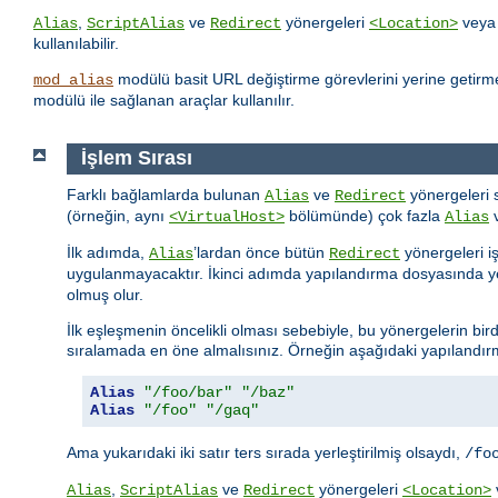
,
ve
yönergeleri
vey
Alias
ScriptAlias
Redirect
<Location>
kullanılabilir.
modülü basit URL değiştirme görevlerini yerine getirme
mod_alias
modülü ile sağlanan araçlar kullanılır.
İşlem Sırası
Farklı bağlamlarda bulunan
ve
yönergeleri 
Alias
Redirect
(örneğin, aynı
bölümünde) çok fazla
<VirtualHost>
Alias
İlk adımda,
’lardan önce bütün
yönergeleri i
Alias
Redirect
uygulanmayacaktır. İkinci adımda yapılandırma dosyasında ye
olmuş olur.
İlk eşleşmenin öncelikli olması sebebiyle, bu yönergelerin bird
sıralamada en öne almalısınız. Örneğin aşağıdaki yapılandırma
Alias
"/foo/bar"
"/baz"
Alias
"/foo"
"/gaq"
Ama yukarıdaki iki satır ters sırada yerleştirilmiş olsaydı,
/fo
,
ve
yönergeleri
Alias
ScriptAlias
Redirect
<Location>