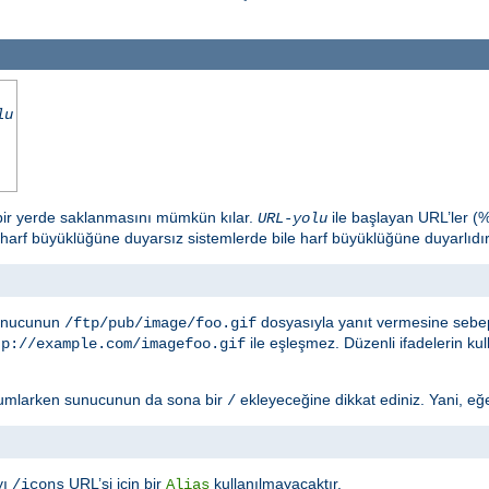
lu
 bir yerde saklanmasını mümkün kılar.
ile başlayan URL’ler (
URL-yolu
 harf büyüklüğüne duyarsız sistemlerde bile harf büyüklüğüne duyarlıdır
sunucunun
dosyasıyla yanıt vermesine sebep
/ftp/pub/image/foo.gif
ile eşleşmez. Düzenli ifadelerin ku
tp://example.com/imagefoo.gif
umlarken sunucunun da sona bir
ekleyeceğine dikkat ediniz. Yani, eğ
/
yı
URL’si için bir
kullanılmayacaktır.
/icons
Alias