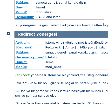
Bağlam:
sunucu geneli, sanal konak, dizin
Durum:
Temel
Modül:
mod_alias
Uyumluluk:
2.4.58 and later
Bu yönergenin belgesi henüz Türkçeye çevrilmedi. Lütfen İng
Redirect
Yönergesi
Açıklama:
İstemciyi, bir yönlendirme isteği döndürere
Sözdizimi:
Redirect [
durum
] [
URL-yolu
]
URL
Bağlam:
sunucu geneli, sanal konak, dizin, .htacc
Geçersizleştirme:
FileInfo
Durum:
Temel
Modül:
mod_alias
yönergesi istemciye bir yönlendirme isteği döndürer
Redirect
Eski
bir bölü çizgisi ile başlar ve harf büyüklüğün
URL-yolu
ise ya bir şema ve konak ismi ile başlayan bir mutlak URL 
URL
ismi ve şemayı sunucu ekler.
ile başlayan istekler istemciye hedef
konumuna 
URL-yolu
URL