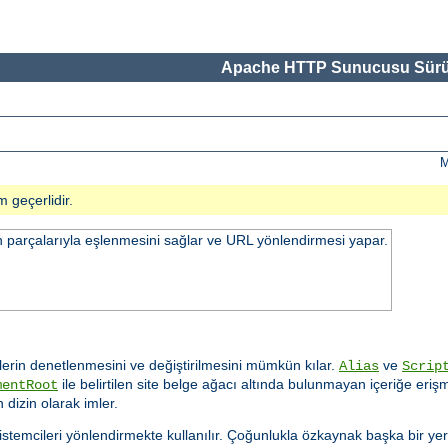
Apache HTTP Sunucusu Sürü
M
m geçerlidir.
n parçalarıyla eşlenmesini sağlar ve URL yönlendirmesi yapar.
rin denetlenmesini ve değiştirilmesini mümkün kılar.
ve
Alias
Scrip
ile belirtilen site belge ağacı altında bulunmayan içeriğe er
mentRoot
 dizin olarak imler.
n istemcileri yönlendirmekte kullanılır. Çoğunlukla özkaynak başka bir yer