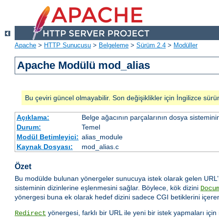
Apache
>
HTTP Sunucusu
>
Belgeleme
>
Sürüm 2.4
>
Modüller
Apache Modülü mod_alias
Bu çeviri güncel olmayabilir. Son değişiklikler için İngilizce sürü
Açıklama:
Belge ağacının parçalarının dosya sistemini
Durum:
Temel
Modül Betimleyici:
alias_module
Kaynak Dosyası:
mod_alias.c
Özet
Bu modülde bulunan yönergeler sunucuya istek olarak gelen URL’le
sisteminin dizinlerine eşlenmesini sağlar. Böylece, kök dizini
Docu
yönergesi buna ek olarak hedef dizini sadece CGI betiklerini içeren
yönergesi, farklı bir URL ile yeni bir istek yapmaları içi
Redirect