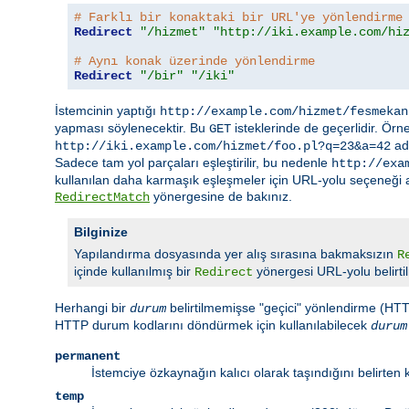
# Farklı bir konaktaki bir URL'ye yönlendirme
Redirect
"/hizmet"
"http://iki.example.com/hi
# Aynı konak üzerinde yönlendirme
Redirect
"/bir"
"/iki"
İstemcinin yaptığı
http://example.com/hizmet/fesmekan
yapması söylenecektir. Bu
isteklerinde de geçerlidir. Örn
GET
adr
http://iki.example.com/hizmet/foo.pl?q=23&a=42
Sadece tam yol parçaları eşleştirilir, bu nedenle
http://exa
kullanılan daha karmaşık eşleşmeler için URL-yolu seçeneği aşa
yönergesine de bakınız.
RedirectMatch
Bilginize
Yapılandırma dosyasında yer alış sırasına bakmaksızın
R
içinde kullanılmış bir
yönergesi URL-yolu belirti
Redirect
Herhangi bir
belirtilmemişse "geçici" yönlendirme (HTTP
durum
HTTP durum kodlarını döndürmek için kullanılabilecek
durum
permanent
İstemciye özkaynağın kalıcı olarak taşındığını belirten
temp