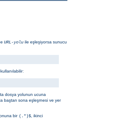
ade
ile eşleşiyorsa sunucu
URL-yolu
llanılabilir:
afta dosya yolunun ucuna
a baştan sona eşleşmesi ve yer
onuna bir
, ikinci
(.*)$