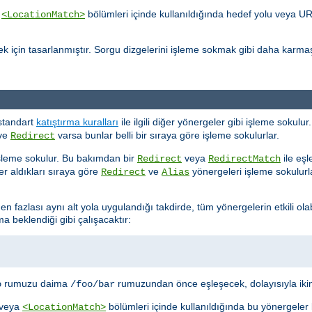
a
bölümleri içinde kullanıldığında hedef yolu veya U
<LocationMatch>
k için tasarlanmıştır. Sorgu dizgelerini işleme sokmak gibi daha karmaş
standart
katıştırma kuralları
ile ilgili diğer yönergeler gibi işleme sokul
ve
varsa bunlar belli bir sıraya göre işleme sokulurlar.
Redirect
şleme sokulur. Bu bakımdan bir
veya
ile eşl
Redirect
RedirectMatch
r aldıkları sıraya göre
ve
yönergeleri işleme sokulurlar
Redirect
Alias
en fazlası aynı alt yola uygulandığı takdirde, tüm yönergelerin etkili ola
 beklendiği gibi çalışacaktır:
rumuzu daima
rumuzundan önce eşleşecek, dolayısıyla ikin
o
/foo/bar
veya
bölümleri içinde kullanıldığında bu yönergeler
<LocationMatch>