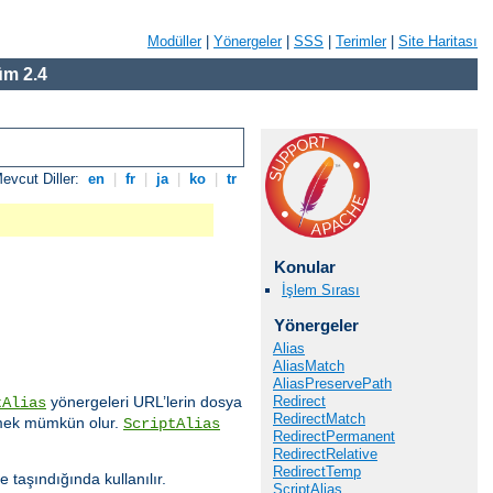
Modüller
|
Yönergeler
|
SSS
|
Terimler
|
Site Haritası
m 2.4
evcut Diller:
en
|
fr
|
ja
|
ko
|
tr
Konular
İşlem Sırası
Yönergeler
Alias
AliasMatch
AliasPreservePath
Redirect
yönergeleri URL’lerin dosya
tAlias
RedirectMatch
işmek mümkün olur.
ScriptAlias
RedirectPermanent
RedirectRelative
RedirectTemp
e taşındığında kullanılır.
ScriptAlias