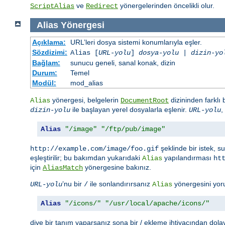
ve
yönergelerinden öncelikli olur.
ScriptAlias
Redirect
Alias
Yönergesi
Açıklama:
URL’leri dosya sistemi konumlarıyla eşler.
Sözdizimi:
Alias [
URL-yolu
]
dosya-yolu
|
dizin-yo
Bağlam:
sunucu geneli, sanal konak, dizin
Durum:
Temel
Modül:
mod_alias
yönergesi, belgelerin
dizininden farklı
Alias
DocumentRoot
ile başlayan yerel dosyalarla eşlenir.
,
dizin-yolu
URL-yolu
Alias
"/image"
"/ftp/pub/image"
şeklinde bir istek, 
http://example.com/image/foo.gif
eşleştirilir; bu bakımdan yukarıdaki
yapılandırması
Alias
ht
için
yönergesine bakınız.
AliasMatch
’nu bir
ile sonlandırırsanız
yönergesini yor
URL-yolu
/
Alias
Alias
"/icons/"
"/usr/local/apache/icons/"
diye bir tanım yaparsanız sona bir / ekleme ihtiyacından dola