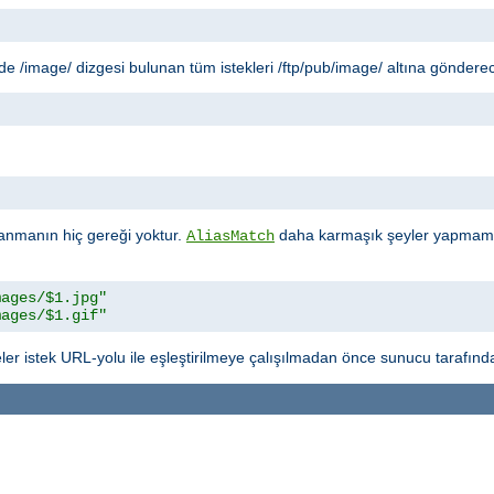
 /image/ dizgesi bulunan tüm istekleri /ftp/pub/image/ altına gönderec
"
anmanın hiç gereği yoktur.
daha karmaşık şeyler yapmamız
AliasMatch
mages/$1.jpg"
mages/$1.gif"
ler istek URL-yolu ile eşleştirilmeye çalışılmadan önce sunucu tarafında