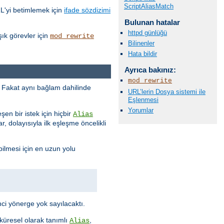
ScriptAliasMatch
RL'yi betimlemek için
ifade sözdizimi
Bulunan hatalar
httpd günlüğü
ık görevler için
mod_rewrite
Bilinenler
Hata bildir
Ayrıca bakınız:
mod_rewrite
ur. Fakat aynı bağlam dahilinde
URL’lerin Dosya sistemi ile
Eşlenmesi
Yorumlar
eşen bir istek için hiçbir
Alias
, dolayısıyla ilk eşleşme öncelikli
bilmesi için en uzun yolu
ci yönerge yok sayılacaktı.
 küresel olarak tanımlı
,
Alias