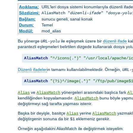
Açıklama:
URL’leri dosya sistemi konumlarıyla düzenli ifadel
Sözdizimi:
AliasMatch "
düzenli-ifade
" "
dosya-yolu
Bağlam:
sunucu geneli, sanal konak
Durum:
Temel
Modül:
mod_alias
Bu yönerge
ile eşleşmek üzere bir
düzenli ifade
kab
URL-yolu
parantezli eşleşmeleri belirtilen dizgede kullanarak dosya yo
AliasMatch
"^/icons(.*)"
"/usr/local/apache/i
Düzenli ifadeler
in tamamı kullanılabilmektedir. Örneğin,
URL-
AliasMatch
"(?i)^/image(.*)"
"/ftp/pub/image$
ve
yönergeleri arasındaki başlıca fark
Alias
AliasMatch
Al
kendiliğinden kopyalamasıdır.
bunu böyle yapmaz
AliasMatch
değiştirmeyi sağ tarafta yapması istenir.
Başka bir deyişle, basitçe
yerine
yazmakla
Alias
AliasMatch
değiştirgenin sonuna da bir
eklemeniz gerekir.
$1
Örneğin aşağıdakini AliasMatch ile değiştirmek isteyelim: