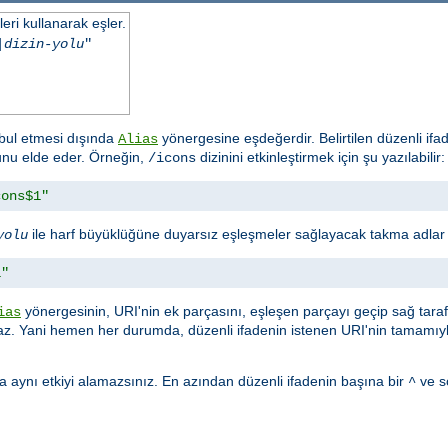
eri kullanarak eşler.
|
dizin-yolu
"
ul etmesi dışında
yönergesine eşdeğerdir. Belirtilen düzenli if
Alias
lunu elde eder. Örneğin,
dizinini etkinleştirmek için şu yazılabilir:
/icons
cons$1"
ile harf büyüklüğüne duyarsız eşleşmeler sağlayacak takma adlar ku
yolu
1"
yönergesinin, URI'nin ek parçasını, eşleşen parçayı geçip sağ tar
ias
. Yani hemen her durumda, düzenli ifadenin istenen URI'nin tamamıyl
 aynı etkiyi alamazsınız. En azından düzenli ifadenin başına bir
ve s
^