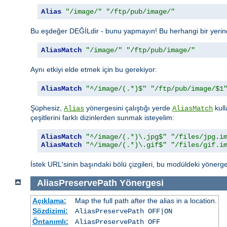
Alias
"/image/"
"/ftp/pub/image/"
Bu eşdeğer DEĞİLdir - bunu yapmayın! Bu herhangi bir yerinde
AliasMatch
"/image/"
"/ftp/pub/image/"
Aynı etkiyi elde etmek için bu gerekiyor:
AliasMatch
"^/image/(.*)$"
"/ftp/pub/image/$1
Şüphesiz,
yönergesini çalıştığı yerde
kull
Alias
AliasMatch
çeşitlerini farklı dizinlerden sunmak isteyelim:
AliasMatch
"^/image/(.*)\.jpg$"
"/files/jpg.i
AliasMatch
"^/image/(.*)\.gif$"
"/files/gif.i
İstek URL'sinin başındaki bölü çizgileri, bu modüldeki yönerge
AliasPreservePath
Yönergesi
Açıklama:
Map the full path after the alias in a location.
Sözdizimi:
AliasPreservePath OFF|ON
Öntanımlı:
AliasPreservePath OFF