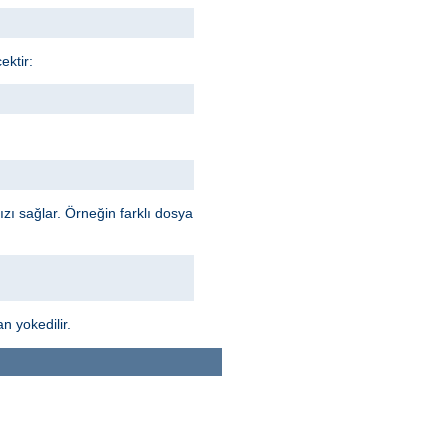
ektir:
ı sağlar. Örneğin farklı dosya
n yokedilir.