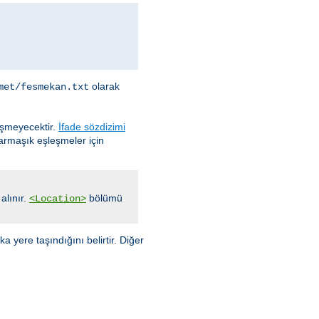
olarak
met/fesmekan.txt
eşmeyecektir.
İfade sözdizimi
karmaşık eşleşmeler için
alınır.
bölümü
<Location>
 yere taşındığını belirtir. Diğer