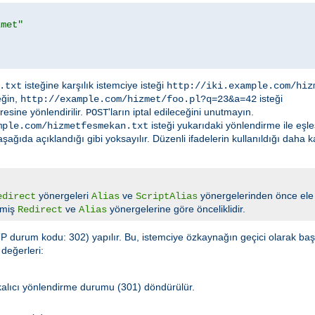
zmet"
isteğine karşılık istemciye isteği
.txt
http://iki.example.com/hiz
eğin,
isteği
http://example.com/hizmet/foo.pl?q=23&a=42
esine yönlendirilir.
'ların iptal edileceğini unutmayın.
POST
isteği yukarıdaki yönlendirme ile eşl
mple.com/hizmetfesmekan.txt
ğıda açıklandığı gibi yoksayılır. Düzenli ifadelerin kullanıldığı daha 
yönergeleri
ve
yönergelerinden önce ele 
edirect
Alias
ScriptAlias
lmiş
ve
yönergelerine göre önceliklidir.
Redirect
Alias
 durum kodu: 302) yapılır. Bu, istemciye özkaynağın geçici olarak başka
değerleri:
 kalıcı yönlendirme durumu (301) döndürülür.