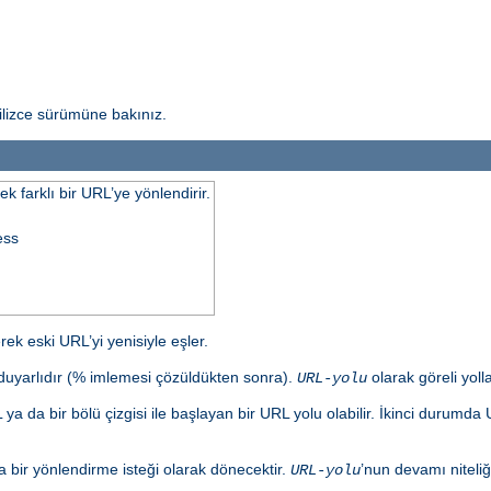
ilizce sürümüne bakınız.
k farklı bir URL’ye yönlendirir.
ess
ek eski URL’yi yenisiyle eşler.
e duyarlıdır (% imlemesi çözüldükten sonra).
olarak göreli yolla
URL-yolu
ya da bir bölü çizgisi ile başlayan bir URL yolu olabilir. İkinci durum
bir yönlendirme isteği olarak dönecektir.
’nun devamı niteliğ
URL-yolu