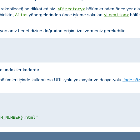
rekebileceğine dikkat ediniz.
bölümlerinden önce yer al
<Directory>
birlikte,
yönergelerinden önce işleme sokulan
bölüm
Alias
<Location>
yorsanız hedef dizine doğrudan erişim izni vermeniz gerekebilir.
yolundakiler kadardır.
bölümleri içinde kullanılırsa URL-yolu yoksayılır ve dosya-yolu
ifade söz
CH_NUMBER}.html"