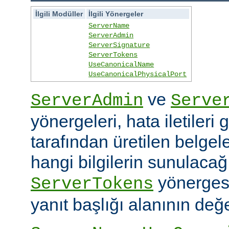
İlgili Modüller
İlgili Yönergeler
ServerName
ServerAdmin
ServerSignature
ServerTokens
UseCanonicalName
UseCanonicalPhysicalPort
ve
ServerAdmin
Serve
yönergeleri, hata iletileri
tarafından üretilen belgele
hangi bilgilerin sunulacağın
yönerges
ServerTokens
yanıt başlığı alanının değer