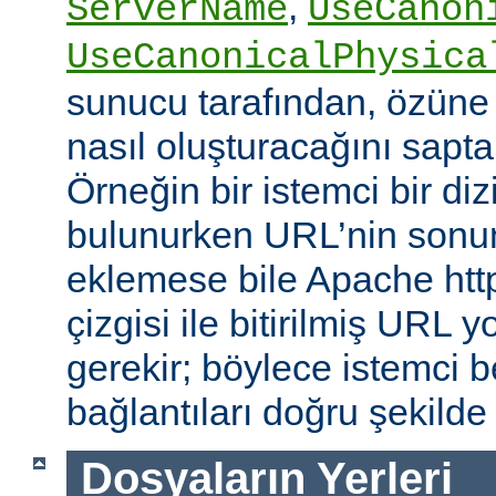
,
ServerName
UseCanon
UseCanonicalPhysica
sunucu tarafından, özüne 
nasıl oluşturacağını saptam
Örneğin bir istemci bir diz
bulunurken URL’nin sonun
eklemese bile Apache http
çizgisi ile bitirilmiş URL
gerekir; böylece istemci b
bağlantıları doğru şekilde
Dosyaların Yerleri