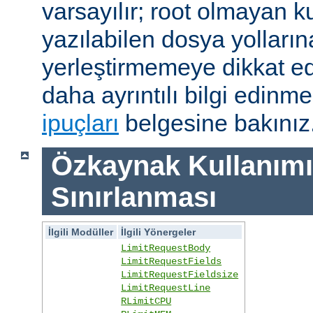
varsayılır; root olmayan ku
yazılabilen dosya yolları
yerleştirmemeye dikkat e
daha ayrıntılı bilgi edinme
ipuçları
belgesine bakınız
Özkaynak Kullanımı
Sınırlanması
İlgili Modüller
İlgili Yönergeler
LimitRequestBody
LimitRequestFields
LimitRequestFieldsize
LimitRequestLine
RLimitCPU