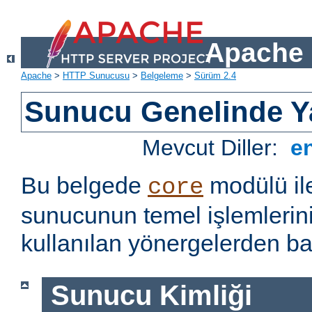
Apache 
Apache
>
HTTP Sunucusu
>
Belgeleme
>
Sürüm 2.4
Sunucu Genelinde Y
Mevcut Diller:
e
Bu belgede
modülü il
core
sunucunun temel işlemlerin
kullanılan yönergelerden baz
Sunucu Kimliği