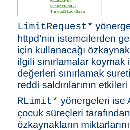
RLimitMEM
RLimitNPROC
ThreadStackSize
yönerge
LimitRequest*
httpd’nin istemcilerden ge
için kullanacağı özkaynakla
ilgili sınırlamalar koymak i
değerleri sınırlamak suret
reddi saldırılarının etkileri 
yönergeleri ise 
RLimit*
çocuk süreçleri tarafından
özkaynakların miktarlarını