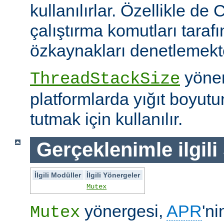
kullanılırlar. Özellikle de 
çalıştırma komutları taraf
özkaynakları denetlemekte 
yöner
ThreadStackSize
platformlarda yığıt boyut
tutmak için kullanılır.
Gerçeklenimle ilgili
İlgili Modüller
İlgili Yönergeler
Mutex
yönergesi,
APR
'ni
Mutex