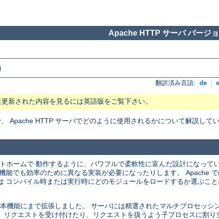
Apache HTTP サーバ バージョン
)
翻訳済み言語:
de
|
近更新された内容を見るには英語版をご覧下さい。
Apache HTTP サーバでどのように使用されるかについて解説して
プラットホームで 動作するように、パワフルで柔軟性に富んだ設計になって
機能でも効率のために異なる実装が必要になったりします。 Apache 
は コンパイル時または実行時にどのモジュールをロードするか選ぶこと
バの基本機能にまで拡張しました。 サーバには精選されたマルチプロセッシング
 リクエストを受け付けたり、リクエストを扱うよう子プロセスに割り