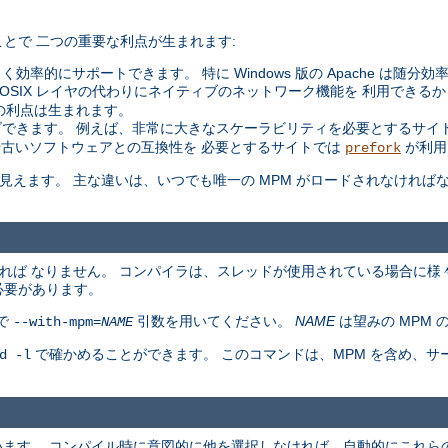
とで 二つの重要な利点が生まれます:
く効率的にサポートできます。 特に Windows 版の Apache は随分
た POSIX レイヤの代わりにネイティブのネットワーク機能を 利用できるか
の利点は生まれます。
できます。 例えば、非常に大きなスケーラビリティを必要とするサイ
や古いソフトウェアとの互換性を 必要とするサイトでは
が利用
prefork
同等に見えます。 主な違いは、いつでも唯一の MPM がロードされなけれ
ければ なりません。 コンパイラは、スレッドが使用されている場合に様
必要があります。
で
引数を用いてください。
NAME
は望みの MPM 
--with-mpm=
NAME
で確かめることができます。 このコマンドは、MPM を含め、
d -l
ています。 コンパイル時に意図的に他を選択しなければ、自動的にこれらの