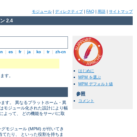
モジュール
|
ディレクティブ
|
FAQ
|
用語
|
サイトマップ
 2.4
en
|
es
|
fr
|
ja
|
ko
|
tr
|
zh-cn
はじめに
います。
MPM を選ぶ
MPM デフォルト値
参照
コメント
います。 異なるプラットホーム・異
ではモジュール化された設計により幅
によって、 どの機能をサーバに取
モジュール (MPM) が付いてき
当てたり、 といった役割を持ちま