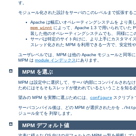
す。
モジュール化された設計をサーバのこのレベルまで拡張するこ
Apache は幅広いオペレーティングシステムを より美し
によって、Apache 1.3 で用いられてい
mpm_winnt
装した他のオペレーティングシステムでも、 同様にこ
サーバは特定のサイト向けに、より上手にカスタマイズ
スレッド化された MPM を利用できる一方で、安定性
ユーザレベルでは、MPM は他の Apache モジュールと
MPM は
module インデックス
にあります。
MPM を選ぶ
MPM は設定中に選択して、サーバ内部にコンパイルされな
ためにはそもそもスレッドが使われているということを知る
望みの MPM を実際に選ぶためには、
スクリプト
configure
サーバコンパイル後は、どの MPM が選択されたかを
./http
ジュール全てを 列挙します。
MPM デフォルト値
次表に様々な OS 向けのデフォルトの MPM 一覧を掲載し