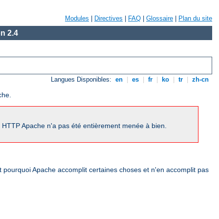
Modules
|
Directives
|
FAQ
|
Glossaire
|
Plan du site
n 2.4
Langues Disponibles:
en
|
es
|
fr
|
ko
|
tr
|
zh-cn
che.
ur HTTP Apache n'a pas été entièrement menée à bien.
nt pourquoi Apache accomplit certaines choses et n'en accomplit pas