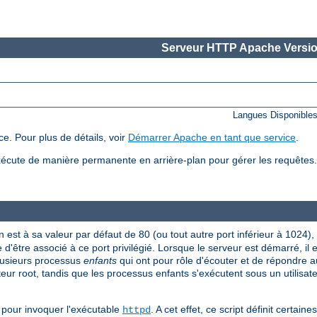
Serveur HTTP Apache Versio
Langues Disponible
e. Pour plus de détails, voir
Démarrer Apache en tant que service
.
écute de manière permanente en arrière-plan pour gérer les requête
n est à sa valeur par défaut de 80 (ou tout autre port inférieur à 1024),
 d'être associé à ce port privilégié. Lorsque le serveur est démarré, il
plusieurs processus
enfants
qui ont pour rôle d'écouter et de répondre a
ateur root, tandis que les processus enfants s'exécutent sous un utilisate
pour invoquer l'exécutable
. A cet effet, ce script définit certai
httpd