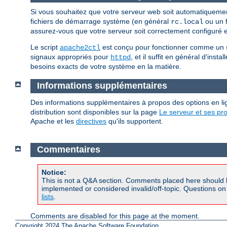
Si vous souhaitez que votre serveur web soit automatiqueme
fichiers de démarrage système (en général
ou un f
rc.local
assurez-vous que votre serveur soit correctement configuré en
Le script
est conçu pour fonctionner comme un scr
apache2ctl
signaux appropriés pour
, et il suffit en général d'insta
httpd
besoins exacts de votre système en la matière.
Informations supplémentaires
Des informations supplémentaires à propos des options en
distribution sont disponibles sur la page
Le serveur et ses p
Apache et les
directives
qu'ils supportent.
Commentaires
Notice:
This is not a Q&A section. Comments placed here should 
implemented or considered invalid/off-topic. Questions o
lists
.
Comments are disabled for this page at the moment.
Copyright 2024 The Apache Software Foundation.