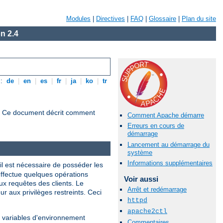
Modules
|
Directives
|
FAQ
|
Glossaire
|
Plan du site
n 2.4
s:
de
|
en
|
es
|
fr
|
ja
|
ko
|
tr
s. Ce document décrit comment
Comment Apache démarre
Erreurs en cours de
démarrage
Lancement au démarrage du
système
Informations supplémentaires
 il est nécessaire de posséder les
 effectue quelques opérations
Voir aussi
ux requêtes des clients. Le
Arrêt et redémarrage
ur aux privilèges restreints. Ceci
httpd
apache2ctl
nes variables d'environnement
Commentaires