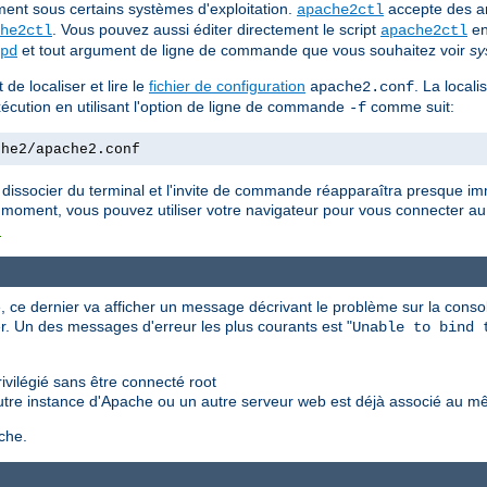
ent sous certains systèmes d'exploitation.
accepte des a
apache2ctl
. Vous pouvez aussi éditer directement le script
en
he2ctl
apache2ctl
et tout argument de ligne de commande que vous souhaitez voir
sy
pd
de localiser et lire le
fichier de configuration
. La locali
apache2.conf
'exécution en utilisant l'option de ligne de commande
comme suit:
-f
che2/apache2.conf
 dissocier du terminal et l'invite de commande réapparaîtra presque i
 moment, vous pouvez utiliser votre navigateur pour vous connecter au 
t
 ce dernier va afficher un message décrivant le problème sur la consol
r. Un des messages d'erreur les plus courants est "
Unable to bind 
vilégié sans être connecté root
utre instance d'Apache ou un autre serveur web est déjà associé au m
che.