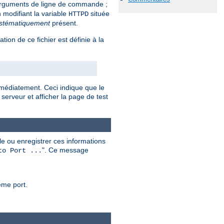
rguments de ligne de commande ;
 modifiant la variable
située
HTTPD
stématiquement
présent.
sation de ce fichier est définie à la
mmédiatement. Ceci indique que le
serveur et afficher la page de test
e ou enregistrer ces informations
". Ce message
to Port ...
ême port.