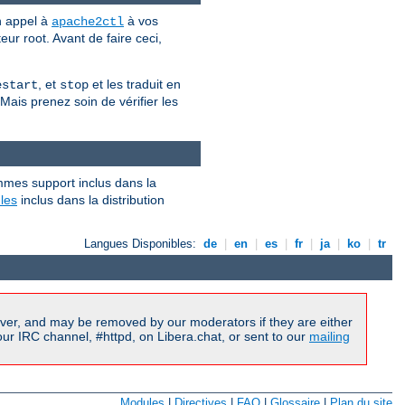
n appel à
à vos
apache2ctl
eur root. Avant de faire ceci,
, et
et les traduit en
estart
stop
 Mais prenez soin de vérifier les
mmes support inclus dans la
les
inclus dans la distribution
Langues Disponibles:
de
|
en
|
es
|
fr
|
ja
|
ko
|
tr
ver, and may be removed by our moderators if they are either
r IRC channel, #httpd, on Libera.chat, or sent to our
mailing
Modules
|
Directives
|
FAQ
|
Glossaire
|
Plan du site