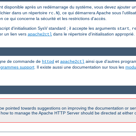
nt disponible après un redémarrage du système, vous devez ajouter u
ichier dans un répertoire
), ce qui démarrera Apache sous l'utilisat
rc.N
 ce qui concerne la sécurité et les restrictions d'accès.
ipt d'initialisation SysV standard ; il accepte les arguments
,
start
r
ller un lien vers
dans le répertoire d'initialisation approprié.
apache2ctl
 ligne de commande de
et
ainsi que d'autres progra
httpd
apache2ctl
rogrammes support
. Il existe aussi une documentation sur tous les
modu
be pointed towards suggestions on improving the documentation or ser
n how to manage the Apache HTTP Server should be directed at either ou