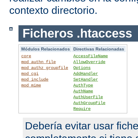
contexto directorio.
Ficheros .htaccess
Módulos Relacionados
Directivas Relacionadas
core
AccessFileName
mod_authn_file
AllowOverride
mod_authz_groupfile
Options
mod_cgi
AddHandler
mod_include
SetHandler
mod_mime
AuthType
AuthName
AuthUserFile
AuthGroupFile
Require
Debería evitar usar fich