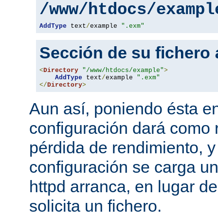
/www/htdocs/exampl
AddType
 text
/
example 
".exm"
Sección de su fichero
<
Directory
"/www/htdocs/example"
>
AddType
 text
/
example 
".exm"
</
Directory
>
Aun así, poniendo ésta en
configuración dará como 
pérdida de rendimiento, y
configuración se carga u
httpd arranca, en lugar d
solicita un fichero.