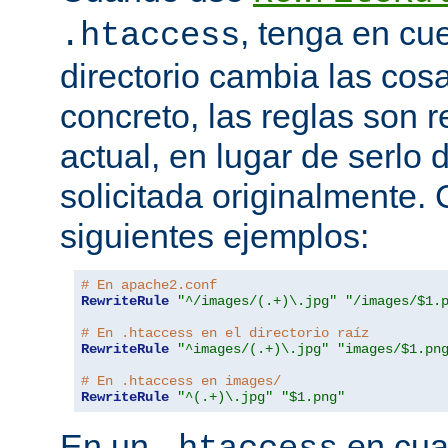
, tenga en cu
.htaccess
directorio cambia las cos
concreto, las reglas son re
actual, en lugar de serlo 
solicitada originalmente.
siguientes ejemplos:
# En apache2.conf
RewriteRule
"^/images/(.+)\.jpg"
"/images/$1.
# En .htaccess en el directorio raíz
RewriteRule
"^images/(.+)\.jpg"
"images/$1.pn
# En .htaccess en images/
RewriteRule
"^(.+)\.jpg"
"$1.png"
En un
en cual