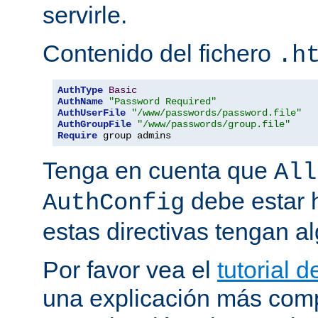
servirle.
Contenido del fichero
.h
AuthType
Basic
AuthName
"Password Required"
AuthUserFile
"/www/passwords/password.file"
AuthGroupFile
"/www/passwords/group.file"
Require
 group admins
Tenga en cuenta que
All
debe estar h
AuthConfig
estas directivas tengan al
Por favor vea el
tutorial 
una explicación más comp