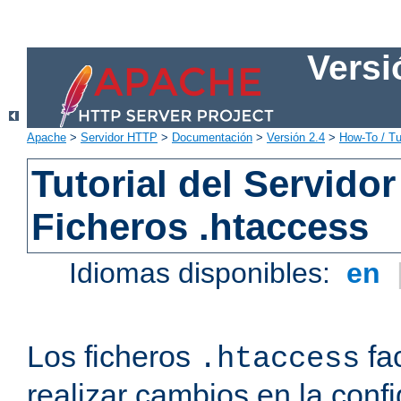
Versi
Apache
>
Servidor HTTP
>
Documentación
>
Versión 2.4
>
How-To / Tu
Tutorial del Servid
Ficheros .htaccess
Idiomas disponibles:
en
Los ficheros
fac
.htaccess
realizar cambios en la conf