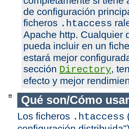
completamente si tiene 
de configuración princip
ficheros
ral
.htaccess
Apache http. Cualquier d
pueda incluir en un fich
estará mejor configurad
sección
, te
Directory
efecto y mejor rendimien
Qué son/Cómo usar
Los ficheros
(
.htaccess
configuración distribuida"