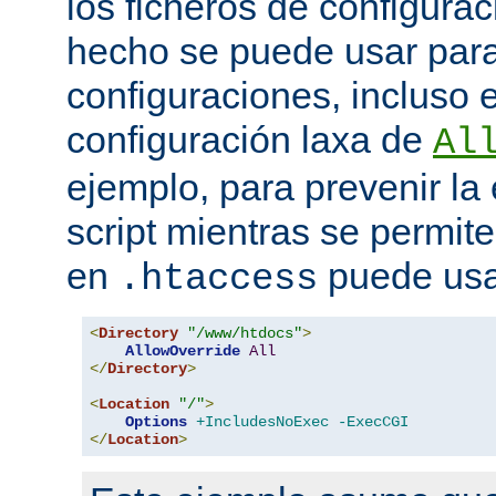
los ficheros de configurac
hecho se puede usar para 
configuraciones, incluso 
configuración laxa de
Al
ejemplo, para prevenir la
script mientras se permite
en
puede usa
.htaccess
<
Directory
"/www/htdocs"
>
AllowOverride
All
</
Directory
>
<
Location
"/"
>
Options
+IncludesNoExec
-ExecCGI
</
Location
>