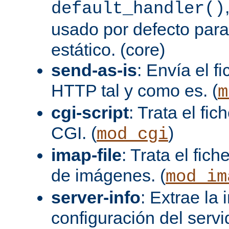
default_handler()
usado por defecto para
estático. (core)
send-as-is
: Envía el 
HTTP tal y como es. (
m
cgi-script
: Trata el fi
CGI. (
)
mod_cgi
imap-file
: Trata el fi
de imágenes. (
mod_im
server-info
: Extrae la
configuración del servid